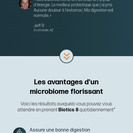
d'énergie. Le meilleur probiotique que j'ai pris.
Aucune douleur à l'estomac. Ma digestion est
normale. »
Jeff R
Scottsdale, AZ
Les avantages d'un
microbiome florissant
Voici les résultats auxquels vous pouvez vous
attendre en prenant
Biotics 8
quotidiennement*
Assure une bonne digestion