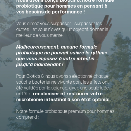
Nous avons conçu Biotics 8, notre formule
probiotique pour hommes en pensant à
vos besoins de performance !
Vous aimez vous surpasser... surpasser les
autres... et vous n'avez qu'un objectif, donner le
meilleur de vous-même.
Malheureusement, aucune formule
probiotique ne pouvait suivre le rythme
que vous imposez à votre intestin...
jusqu'à maintenant !
Pour Biotics 8, nous avons sélectionné chaque
souche bactérienne vivante dont les effets ont
été validés par la science, avec une seule idée
en tête :
recoloniser et restaurer votre
microbiome intestinal à son état optimal.
Notre formule probiotique premium pour hommes
comprend :