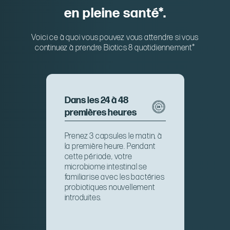
en pleine santé*.
Voici ce à quoi vous pouvez vous attendre si vous
continuez à prendre Biotics 8 quotidiennement*
Dans les 24 à 48
premières heures
Prenez 3 capsules le matin, à
la première heure. Pendant
cette période, votre
microbiome intestinal se
familiarise avec les bactéries
probiotiques nouvellement
introduites.