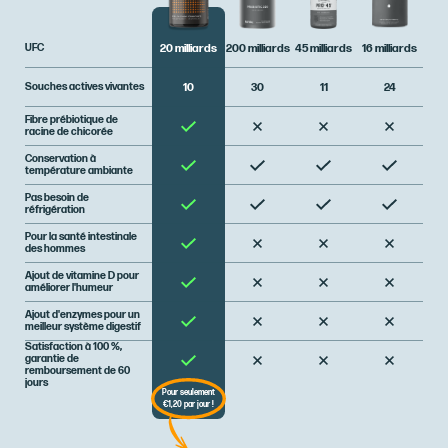
UFC
200 milliards
45 milliards
16 milliards
20 milliards
Souches actives vivantes
30
11
24
10
Fibre prébiotique de
racine de chicorée
Conservation à
température ambiante
Pas besoin de
réfrigération
Pour la santé intestinale
des hommes
Ajout de vitamine D pour
améliorer l'humeur
Ajout d'enzymes pour un
meilleur système digestif
Satisfaction à 100 %,
garantie de
remboursement de 60
jours
Pour seulement
€1,20 par jour !