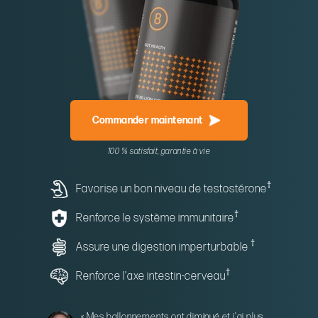
Commander maintenant
100 % satisfait, garantie à vie
†
Favorise un bon niveau de testostérone
†
Renforce le système immunitaire
†
Assure une digestion imperturbable
†
Renforce l'axe intestin-cerveau
« Mes ballonnements ont diminué et j'ai plus