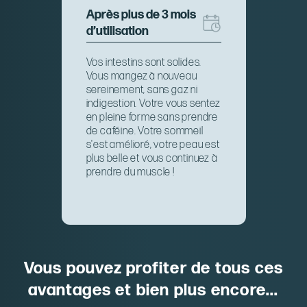
Après plus de 3 mois
d’utilisation
Vos intestins sont solides.
Vous mangez à nouveau
sereinement, sans gaz ni
indigestion. Votre vous sentez
en pleine forme sans prendre
de caféine. Votre sommeil
s'est amélioré, votre peau est
plus belle et vous continuez à
prendre du muscle !
Vous pouvez profiter de tous ces
avantages et bien plus encore...